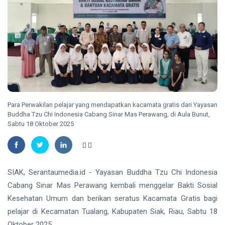
Jalin
Aug,
views
2026
Kerja
Sama
BATAM
Bantuan
Hukum
Amsakar
dengan
Lantik
Kantor
Pejabat
05
30
Hukum
dan Kepala
Aug,
views
2026
Sapta
Sekolah di
Qodria
Lingkungan
Muafi &
EKBIS
Pemko
Para Perwakilan pelajar yang mendapatkan kacamata gratis dari Yayasan
Rekan
Batam
DPMPTSP
Buddha Tzu Chi Indonesia Cabang Sinar Mas Perawang, di Aula Bunut,
Riau
Sabtu 18 Oktober 2025
Targetkan
05
23
3.000
Aug,
views
2026
UMKM
Terima
HUKRIM
Layanan
SIAK, Serantaumedia.id - Yayasan Buddha Tzu Chi Indonesia
Legalitas
KPK
Cabang Sinar Mas Perawang kembali menggelar Bakti Sosial
Usaha
Ajukan
Kesehatan Umum dan berikan seratus Kacamata Gratis bagi
Gratis
Banding
05
28
pelajar di Kecamatan Tualang, Kabupaten Siak, Riau, Sabtu 18
atas
Aug,
views
2026
Vonis 2
Oktober 2025.