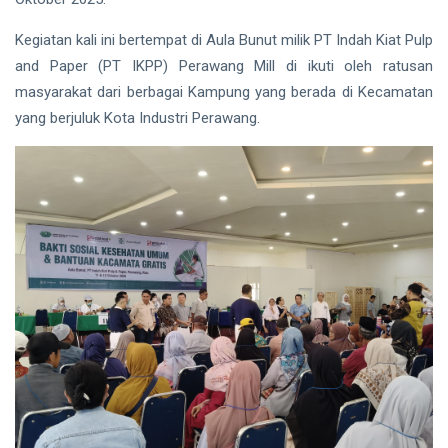
Tahun
Penjara
Kegiatan kali ini bertempat di Aula Bunut milik PT Indah Kiat Pulp
Gubernur
Siak Sri Indrapura
and Paper (PT IKPP) Perawang Mill di ikuti oleh ratusan
Riau
Nonaktif
masyarakat dari berbagai Kampung yang berada di Kecamatan
Prabowo Subianto
Abdul
yang berjuluk Kota Industri Perawang.
Wahid
Indonesia
Pekanbaru
Pilkada 2024
Donald Trump
PT IKPP Perawang
KPK
Politik
PSSI