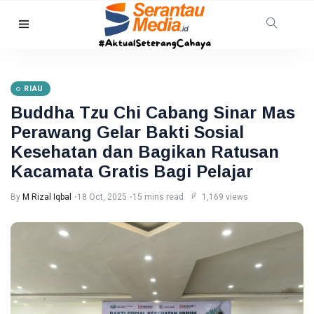
RIAU
Manggala
Agni
RIAU
Masih
06
15
Padamkan
Aug,
views
Buddha Tzu Chi Cabang Sinar Mas
2026
Karhutla
Perawang Gelar Bakti Sosial
Seluas 45
Hektare di
Kesehatan dan Bagikan Ratusan
PENDIDIKAN
Pelalawan
Kacamata Gratis Bagi Pelajar
dan Inhu
Mahasiswa
Disabilitas
By
M Rizal Iqbal
18 Oct, 2025
15 mins read
1,169 views
Fasilkom
06
18
Unilak
Aug,
views
2026
Tembus
Finalis
Pilmapres
NASIONAL
Nasional
2026
JMSI
Bangka
Belitung
05
34