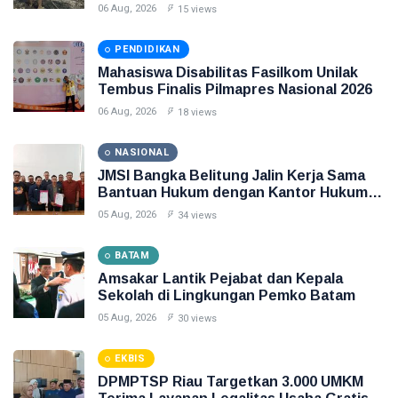
06 Aug, 2026
15 views
PENDIDIKAN
Mahasiswa Disabilitas Fasilkom Unilak
Tembus Finalis Pilmapres Nasional 2026
06 Aug, 2026
18 views
NASIONAL
JMSI Bangka Belitung Jalin Kerja Sama
Bantuan Hukum dengan Kantor Hukum
Sapta Qodria Muafi & Rekan
05 Aug, 2026
34 views
BATAM
Amsakar Lantik Pejabat dan Kepala
Sekolah di Lingkungan Pemko Batam
05 Aug, 2026
30 views
EKBIS
DPMPTSP Riau Targetkan 3.000 UMKM