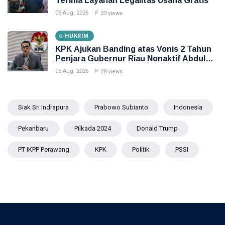
Terima Layanan Legalitas Usaha Gratis
05 Aug, 2026
23 views
HUKRIM
KPK Ajukan Banding atas Vonis 2 Tahun
Penjara Gubernur Riau Nonaktif Abdul
Wahid
05 Aug, 2026
28 views
Siak Sri Indrapura
Prabowo Subianto
Indonesia
Pekanbaru
Pilkada 2024
Donald Trump
PT IKPP Perawang
KPK
Politik
PSSI