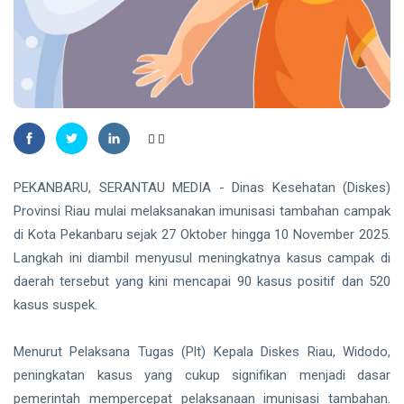
2026
UMKM
Terima
HUKRIM
Layanan
Legalitas
KPK
Usaha
Ajukan
Gratis
Banding
05
27
atas
Aug,
views
2026
Vonis 2
Tahun
PEKANBARU
Penjara
Gubernur
PEKANBARU, SERANTAU MEDIA - Dinas Kesehatan (Diskes)
Pemprov Riau
Riau
dan Pemko
Provinsi Riau mulai melaksanakan imunisasi tambahan campak
Nonaktif
Pekanbaru
05 Aug,
24
di Kota Pekanbaru sejak 27 Oktober hingga 10 November 2025.
Abdul
Gelar
2026
views
Wahid
Langkah ini diambil menyusul meningkatnya kasus campak di
Seminar
GCMC IMT-
daerah tersebut yang kini mencapai 90 kasus positif dan 520
BATAM
GT, Perkuat
kasus suspek.
Amsakar:
Kerja Sama
Pencegahan
Kota
Kekerasan
Berkelanjutan
04 Aug,
27
Menurut Pelaksana Tugas (Plt) Kepala Diskes Riau, Widodo,
terhadap
2026
views
Anak Harus
peningkatan kasus yang cukup signifikan menjadi dasar
Jadi
pemerintah mempercepat pelaksanaan imunisasi tambahan.