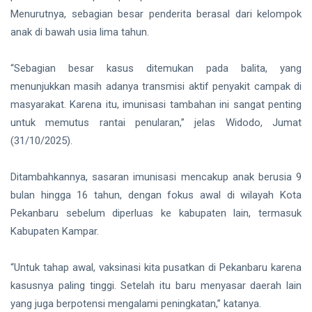
Tanggung
Siak Sri Indrapura
Menurutnya, sebagian besar penderita berasal dari kelompok
Jawab
Bersama
anak di bawah usia lima tahun.
Prabowo Subianto
“Sebagian besar kasus ditemukan pada balita, yang
Indonesia
menunjukkan masih adanya transmisi aktif penyakit campak di
Pekanbaru
masyarakat. Karena itu, imunisasi tambahan ini sangat penting
untuk memutus rantai penularan,” jelas Widodo, Jumat
Pilkada 2024
(31/10/2025).
Donald Trump
Ditambahkannya, sasaran imunisasi mencakup anak berusia 9
PT IKPP Perawang
bulan hingga 16 tahun, dengan fokus awal di wilayah Kota
Pekanbaru sebelum diperluas ke kabupaten lain, termasuk
KPK
Kabupaten Kampar.
Politik
“Untuk tahap awal, vaksinasi kita pusatkan di Pekanbaru karena
PSSI
kasusnya paling tinggi. Setelah itu baru menyasar daerah lain
yang juga berpotensi mengalami peningkatan,” katanya.