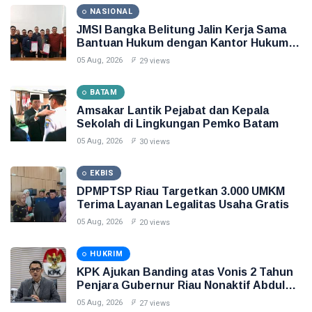
NASIONAL
JMSI Bangka Belitung Jalin Kerja Sama
Bantuan Hukum dengan Kantor Hukum
Sapta Qodria Muafi & Rekan
05 Aug, 2026
29 views
BATAM
Amsakar Lantik Pejabat dan Kepala
Sekolah di Lingkungan Pemko Batam
05 Aug, 2026
30 views
EKBIS
DPMPTSP Riau Targetkan 3.000 UMKM
Terima Layanan Legalitas Usaha Gratis
05 Aug, 2026
20 views
HUKRIM
KPK Ajukan Banding atas Vonis 2 Tahun
Penjara Gubernur Riau Nonaktif Abdul
Wahid
05 Aug, 2026
27 views