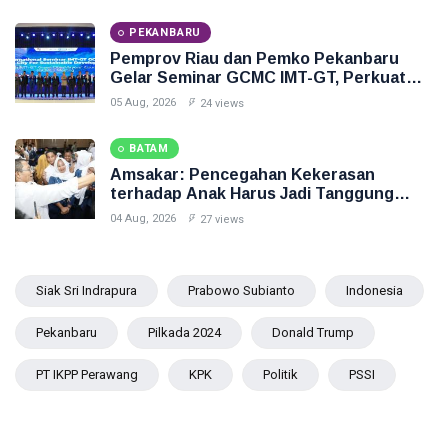
PEKANBARU
Pemprov Riau dan Pemko Pekanbaru
Gelar Seminar GCMC IMT-GT, Perkuat
Kerja Sama Kota Berkelanjutan
05 Aug, 2026
24 views
BATAM
Amsakar: Pencegahan Kekerasan
terhadap Anak Harus Jadi Tanggung
Jawab Bersama
04 Aug, 2026
27 views
Siak Sri Indrapura
Prabowo Subianto
Indonesia
Pekanbaru
Pilkada 2024
Donald Trump
PT IKPP Perawang
KPK
Politik
PSSI