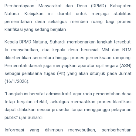
Finalis
Pemberdayaan Masyarakat dan Desa (DPMD) Kabupaten
Pilmapres
Natuna. Kebijakan ini diambil untuk menjaga stabilitas
Nasional
Siak Sri Indrapura
2026
pemerintahan desa sekaligus memberi ruang bagi proses
Prabowo Subianto
klarifikasi yang sedang berjalan.
Indonesia
Kepala DPMD Natuna, Suhardi, membenarkan langkah tersebut.
Ia menyebutkan, dua kepala desa berinisial MM dan BTM
Pekanbaru
diberhentikan sementara hingga proses pemeriksaan rampung.
Pemerintah daerah juga menyiapkan aparatur sipil negara (ASN)
Pilkada 2024
sebagai pelaksana tugas (Plt) yang akan ditunjuk pada Jumat
Donald Trump
(16/1/2026).
PT IKPP Perawang
“Langkah ini bersifat administratif agar roda pemerintahan desa
tetap berjalan efektif, sekaligus memastikan proses klarifikasi
KPK
dapat dilakukan sesuai prosedur tanpa mengganggu pelayanan
publik,” ujar Suhardi.
Politik
Informasi yang dihimpun menyebutkan, pemberhentian
PSSI