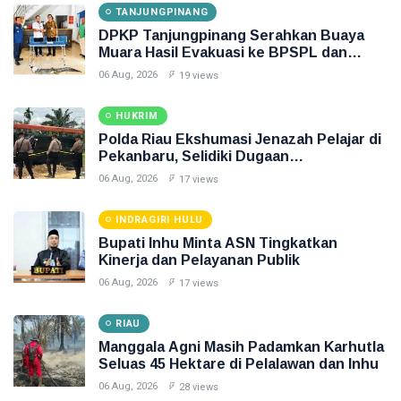
TANJUNGPINANG
DPKP Tanjungpinang Serahkan Buaya
Muara Hasil Evakuasi ke BPSPL dan
Taman Safari Lagoi
06 Aug, 2026
19 views
HUKRIM
Polda Riau Ekshumasi Jenazah Pelajar di
Pekanbaru, Selidiki Dugaan
Penganiayaan
06 Aug, 2026
17 views
INDRAGIRI HULU
Bupati Inhu Minta ASN Tingkatkan
Kinerja dan Pelayanan Publik
06 Aug, 2026
17 views
RIAU
Manggala Agni Masih Padamkan Karhutla
Seluas 45 Hektare di Pelalawan dan Inhu
06 Aug, 2026
28 views