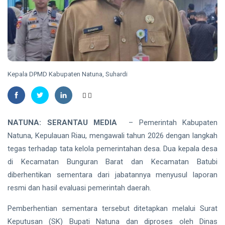
Pekanbaru,
Selidiki
INDRAGIRI
Dugaan
HULU
Penganiayaan
Bupati
Inhu Minta
ASN
06
17
Tingkatkan
Aug,
views
2026
Kinerja dan
Kepala DPMD Kabupaten Natuna, Suhardi
Pelayanan
RIAU
Publik
Manggala
Agni
NATUNA: SERANTAU MEDIA
– Pemerintah Kabupaten
Masih
06
28
Padamkan
Aug,
views
Natuna, Kepulauan Riau, mengawali tahun 2026 dengan langkah
2026
Karhutla
tegas terhadap tata kelola pemerintahan desa. Dua kepala desa
Seluas 45
di Kecamatan Bunguran Barat dan Kecamatan Batubi
Hektare di
PENDIDIKAN
Pelalawan
diberhentikan sementara dari jabatannya menyusul laporan
dan Inhu
Mahasiswa
resmi dan hasil evaluasi pemerintah daerah.
Disabilitas
Fasilkom
06
30
Pemberhentian sementara tersebut ditetapkan melalui Surat
Unilak
Aug,
views
2026
Tembus
Keputusan (SK) Bupati Natuna dan diproses oleh Dinas