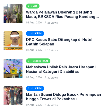
RIAU
Warga Pelalawan Diserang Beruang
Madu, BBKSDA Riau Pasang Kandang
Jebak
08 Aug, 2026
28 views
HUKRIM
DPO Kasus Sabu Ditangkap di Hotel
Bathin Solapan
08 Aug, 2026
18 views
PENDIDIKAN
Mahasiswa Unilak Raih Juara Harapan I
Nasional Kategori Disabilitas
08 Aug, 2026
32 views
HUKRIM
Mantan Suami Diduga Bacok Perempuan
hingga Tewas di Pekanbaru
07 Aug, 2026
47 views