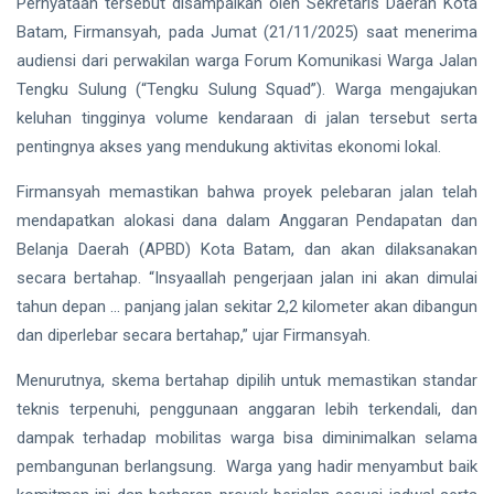
hingga
Pernyataan tersebut disampaikan oleh Sekretaris Daerah Kota
Tewas di
Batam, Firmansyah, pada Jumat (21/11/2025) saat menerima
Pekanbaru
Siak Sri Indrapura
audiensi dari perwakilan warga Forum Komunikasi Warga Jalan
Tengku Sulung (“Tengku Sulung Squad”). Warga mengajukan
Prabowo Subianto
keluhan tingginya volume kendaraan di jalan tersebut serta
Indonesia
pentingnya akses yang mendukung aktivitas ekonomi lokal.
Pekanbaru
Firmansyah memastikan bahwa proyek pelebaran jalan telah
mendapatkan alokasi dana dalam Anggaran Pendapatan dan
Pilkada 2024
Belanja Daerah (APBD) Kota Batam, dan akan dilaksanakan
secara bertahap. “Insyaallah pengerjaan jalan ini akan dimulai
Donald Trump
tahun depan … panjang jalan sekitar 2,2 kilometer akan dibangun
PT IKPP Perawang
dan diperlebar secara bertahap,” ujar Firmansyah.
KPK
Menurutnya, skema bertahap dipilih untuk memastikan standar
teknis terpenuhi, penggunaan anggaran lebih terkendali, dan
Politik
dampak terhadap mobilitas warga bisa diminimalkan selama
pembangunan berlangsung. Warga yang hadir menyambut baik
PSSI