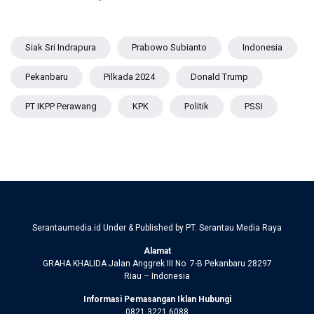
Siak Sri Indrapura
Prabowo Subianto
Indonesia
Pekanbaru
Pilkada 2024
Donald Trump
PT IKPP Perawang
KPK
Politik
PSSI
Serantaumedia.id Under & Published by PT. Serantau Media Raya
Alamat
GRAHA KHALIDA Jalan Anggrek III No. 7-B Pekanbaru 28297
Riau – Indonesia
Informasi Pemasangan Iklan Hubungi
0821 3221 6088