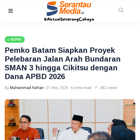
HUKRIM
TNI AL
Gagalkan
KEPRI
Penyelundupan
08 Aug,
10
1,3 Ton
2026
views
Pemko Batam Siapkan Proyek
Narkoba di
Pelebaran Jalan Arah Bundaran
Perairan
Tanjung
SMAN 3 hingga Cikitsu dengan
PEKANBARU
Berakit
Revitalisasi
Dana APBD 2026
Pasar
Bawah
By
Muhammad Farhan
21 Nov, 2025
6 mins read
382 views
08
11
Mandek,
Aug,
views
2026
Pemko
Pekanbaru
RIAU
Siapkan
Opsi Ambil
Warga
Alih
Pelalawan
Diserang
08
28
Beruang
Aug,
views
2026