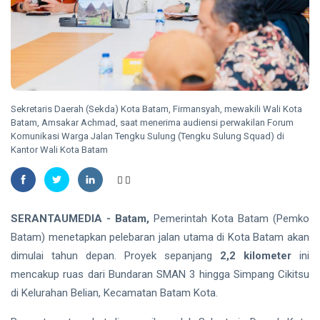
Madu,
BBKSDA
HUKRIM
Riau
Pasang
DPO
Kandang
Kasus
Jebak
Sabu
08
18
Ditangkap
Aug,
views
2026
di Hotel
Sekretaris Daerah (Sekda) Kota Batam, Firmansyah, mewakili Wali Kota
Bathin
Batam, Amsakar Achmad, saat menerima audiensi perwakilan Forum
Solapan
Komunikasi Warga Jalan Tengku Sulung (Tengku Sulung Squad) di
PENDIDIKAN
Kantor Wali Kota Batam
Mahasiswa
Unilak
Raih Juara
08
32
Harapan I
Aug,
views
2026
Nasional
SERANTAUMEDIA - Batam,
Pemerintah Kota Batam (Pemko
Kategori
HUKRIM
Batam) menetapkan pelebaran jalan utama di Kota Batam akan
Disabilitas
Mantan
dimulai tahun depan. Proyek sepanjang
2,2 kilometer
ini
Suami
mencakup ruas dari Bundaran SMAN 3 hingga Simpang Cikitsu
Diduga
07
47
di Kelurahan Belian, Kecamatan Batam Kota.
Bacok
Aug,
views
2026
Perempuan