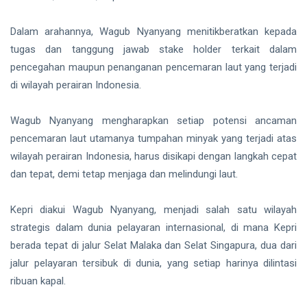
Lindungi
Aset
Siak Sri Indrapura
Negara
Dalam arahannya, Wagub Nyanyang menitikberatkan kepada
demi
Prabowo Subianto
tugas dan tanggung jawab stake holder terkait dalam
Menjaga
Ketahanan
pencegahan maupun penanganan pencemaran laut yang terjadi
Indonesia
Energi
di wilayah perairan Indonesia.
Nasional
Pekanbaru
Wagub Nyanyang mengharapkan setiap potensi ancaman
Pilkada 2024
pencemaran laut utamanya tumpahan minyak yang terjadi atas
wilayah perairan Indonesia, harus disikapi dengan langkah cepat
Donald Trump
dan tepat, demi tetap menjaga dan melindungi laut.
PT IKPP Perawang
Kepri diakui Wagub Nyanyang, menjadi salah satu wilayah
KPK
strategis dalam dunia pelayaran internasional, di mana Kepri
berada tepat di jalur Selat Malaka dan Selat Singapura, dua dari
Politik
jalur pelayaran tersibuk di dunia, yang setiap harinya dilintasi
PSSI
ribuan kapal.