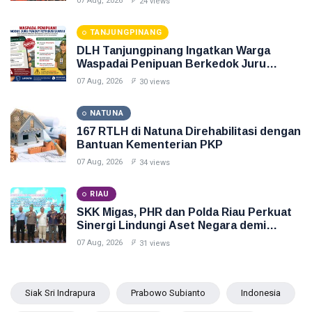
07 Aug, 2026
24 views
TANJUNGPINANG
DLH Tanjungpinang Ingatkan Warga
Waspadai Penipuan Berkedok Juru
Pungut Retribusi Sampah
07 Aug, 2026
30 views
NATUNA
167 RTLH di Natuna Direhabilitasi dengan
Bantuan Kementerian PKP
07 Aug, 2026
34 views
RIAU
SKK Migas, PHR dan Polda Riau Perkuat
Sinergi Lindungi Aset Negara demi
Menjaga Ketahanan Energi Nasional
07 Aug, 2026
31 views
Siak Sri Indrapura
Prabowo Subianto
Indonesia