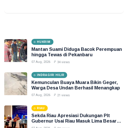
HUKRIM
Mantan Suami Diduga Bacok Perempuan
hingga Tewas di Pekanbaru
07 Aug, 2026
34 views
INDRAGIRI HILIR
Kemunculan Buaya Muara Bikin Geger,
Warga Desa Undan Berhasil Menangkap
07 Aug, 2026
21 views
RIAU
Sekda Riau Apresiasi Dukungan Plt
Gubernur Usai Riau Masuk Lima Besar
ADLG Awards 2026