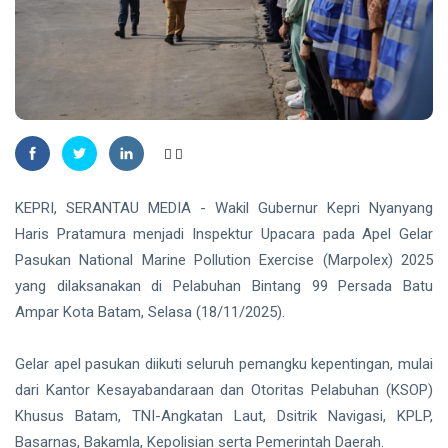
Plt
Gubernur
Usai Riau
TANJUNGPINANG
Masuk
Lima
DLH
Besar
Tanjungpinang
ADLG
Ingatkan
07 Aug,
30
Awards
Warga
2026
views
2026
Waspadai
Penipuan
NATUNA
Berkedok Juru
167 RTLH di
KEPRI, SERANTAU MEDIA - Wakil Gubernur Kepri Nyanyang
Pungut
Natuna
Retribusi
Haris Pratamura menjadi Inspektur Upacara pada Apel Gelar
Direhabilitasi
Sampah
07 Aug,
34
Pasukan National Marine Pollution Exercise (Marpolex) 2025
dengan
2026
views
Bantuan
yang dilaksanakan di Pelabuhan Bintang 99 Persada Batu
Kementerian
RIAU
Ampar Kota Batam, Selasa (18/11/2025).
PKP
SKK
Migas,
Gelar apel pasukan diikuti seluruh pemangku kepentingan, mulai
PHR dan
07
31
dari Kantor Kesayabandaraan dan Otoritas Pelabuhan (KSOP)
Polda Riau
Aug,
views
2026
Perkuat
Khusus Batam, TNI-Angkatan Laut, Dsitrik Navigasi, KPLP,
Sinergi
Basarnas, Bakamla, Kepolisian serta Pemerintah Daerah.