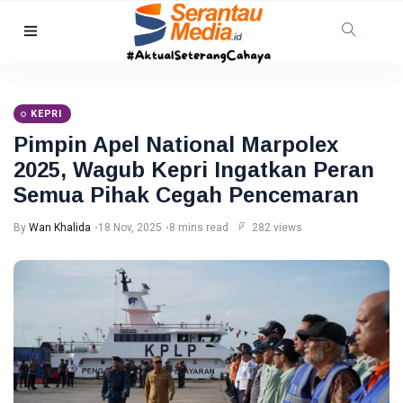
HUKRIM
Mantan
Suami
KEPRI
Diduga
07
34
Bacok
Aug,
views
Pimpin Apel National Marpolex
2026
Perempuan
2025, Wagub Kepri Ingatkan Peran
hingga
INDRAGIRI
Tewas di
Semua Pihak Cegah Pencemaran
HILIR
Pekanbaru
Kemunculan
By
Wan Khalida
18 Nov, 2025
8 mins read
282 views
Buaya
Muara Bikin
07 Aug,
21
Geger,
2026
views
Warga Desa
Undan
RIAU
Berhasil
Sekda
Menangkap
Riau
Apresiasi
07
24
Dukungan
Aug,
views
2026