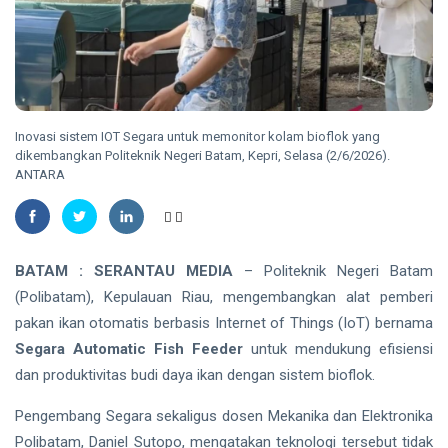
Plt
Gubernur
Usai Riau
TANJUNGPINANG
Masuk
Lima
DLH
Besar
Tanjungpinang
ADLG
Ingatkan
07 Aug,
22
Awards
Inovasi sistem IOT Segara untuk memonitor kolam bioflok yang
Warga
2026
views
2026
dikembangkan Politeknik Negeri Batam, Kepri, Selasa (2/6/2026).
Waspadai
ANTARA
Penipuan
NATUNA
Berkedok Juru
167 RTLH di
Pungut
Natuna
Retribusi
Direhabilitasi
Sampah
07 Aug,
25
dengan
2026
views
BATAM : SERANTAU MEDIA
– Politeknik Negeri Batam
Bantuan
(Polibatam), Kepulauan Riau, mengembangkan alat pemberi
Kementerian
RIAU
PKP
pakan ikan otomatis berbasis Internet of Things (IoT) bernama
SKK
Segara Automatic Fish Feeder
untuk mendukung efisiensi
Migas,
PHR dan
dan produktivitas budi daya ikan dengan sistem bioflok.
07
25
Polda Riau
Aug,
views
2026
Perkuat
Pengembang Segara sekaligus dosen Mekanika dan Elektronika
Sinergi
Polibatam, Daniel Sutopo, mengatakan teknologi tersebut tidak