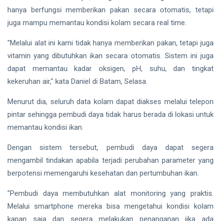
Lindungi
hanya berfungsi memberikan pakan secara otomatis, tetapi
Aset
Siak Sri Indrapura
Negara
juga mampu memantau kondisi kolam secara real time.
demi
Prabowo Subianto
Menjaga
"Melalui alat ini kami tidak hanya memberikan pakan, tetapi juga
Ketahanan
Indonesia
vitamin yang dibutuhkan ikan secara otomatis. Sistem ini juga
Energi
Nasional
dapat memantau kadar oksigen, pH, suhu, dan tingkat
Pekanbaru
kekeruhan air," kata Daniel di Batam, Selasa.
Pilkada 2024
Menurut dia, seluruh data kolam dapat diakses melalui telepon
pintar sehingga pembudi daya tidak harus berada di lokasi untuk
Donald Trump
memantau kondisi ikan.
PT IKPP Perawang
Dengan sistem tersebut, pembudi daya dapat segera
KPK
mengambil tindakan apabila terjadi perubahan parameter yang
berpotensi memengaruhi kesehatan dan pertumbuhan ikan.
Politik
"Pembudi daya membutuhkan alat monitoring yang praktis.
PSSI
Melalui smartphone mereka bisa mengetahui kondisi kolam
kapan saja dan segera melakukan penanganan jika ada