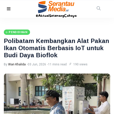
HUKRIM
Mantan
Suami
PENDIDIKAN
Diduga
07
21
Bacok
Aug,
views
Polibatam Kembangkan Alat Pakan
2026
Perempuan
Ikan Otomatis Berbasis IoT untuk
hingga
INDRAGIRI
Tewas di
Budi Daya Bioflok
HILIR
Pekanbaru
Kemunculan
By
Wan Khalida
03 Jun, 2026
11 mins read
190 views
Buaya
Muara Bikin
07 Aug,
13
Geger,
2026
views
Warga Desa
Undan
RIAU
Berhasil
Sekda
Menangkap
Riau
Apresiasi
07
17
Dukungan
Aug,
views
2026