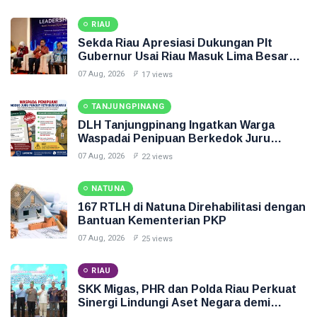
RIAU
Sekda Riau Apresiasi Dukungan Plt
Gubernur Usai Riau Masuk Lima Besar
ADLG Awards 2026
07 Aug, 2026
17 views
TANJUNGPINANG
DLH Tanjungpinang Ingatkan Warga
Waspadai Penipuan Berkedok Juru
Pungut Retribusi Sampah
07 Aug, 2026
22 views
NATUNA
167 RTLH di Natuna Direhabilitasi dengan
Bantuan Kementerian PKP
07 Aug, 2026
25 views
RIAU
SKK Migas, PHR dan Polda Riau Perkuat
Sinergi Lindungi Aset Negara demi
Menjaga Ketahanan Energi Nasional