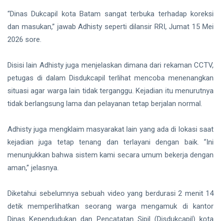
hingga
Tewas di
“Dinas Dukcapil kota Batam sangat terbuka terhadap koreksi
Pekanbaru
Siak Sri Indrapura
dan masukan,” jawab Adhisty seperti dilansir RRI, Jumat 15 Mei
2026 sore.
Prabowo Subianto
Indonesia
Disisi lain Adhisty juga menjelaskan dimana dari rekaman CCTV,
petugas di dalam Disdukcapil terlihat mencoba menenangkan
Pekanbaru
situasi agar warga lain tidak terganggu. Kejadian itu menurutnya
tidak berlangsung lama dan pelayanan tetap berjalan normal.
Pilkada 2024
Donald Trump
Adhisty juga mengklaim masyarakat lain yang ada di lokasi saat
kejadian juga tetap tenang dan terlayani dengan baik. “Ini
PT IKPP Perawang
menunjukkan bahwa sistem kami secara umum bekerja dengan
KPK
aman,” jelasnya.
Politik
Diketahui sebelumnya sebuah video yang berdurasi 2 menit 14
detik memperlihatkan seorang warga mengamuk di kantor
PSSI
Dinas Kependudukan dan Pencatatan Sipil (Disdukcapil) kota