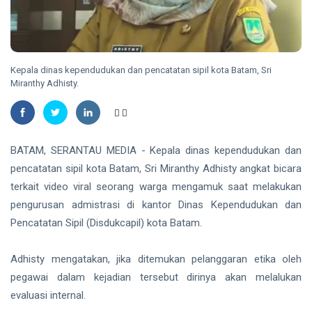
Madu,
BBKSDA
HUKRIM
Riau
Pasang
DPO
Kandang
Kasus
Jebak
Kepala dinas kependudukan dan pencatatan sipil kota Batam, Sri
Sabu
08
31
Miranthy Adhisty.
Ditangkap
Aug,
views
2026
di Hotel
Bathin
Solapan
PENDIDIKAN
BATAM, SERANTAU MEDIA - Kepala dinas kependudukan dan
Mahasiswa
Unilak
pencatatan sipil kota Batam, Sri Miranthy Adhisty angkat bicara
Raih Juara
08
34
terkait video viral seorang warga mengamuk saat melakukan
Harapan I
Aug,
views
2026
pengurusan admistrasi di kantor Dinas Kependudukan dan
Nasional
Kategori
Pencatatan Sipil (Disdukcapil) kota Batam.
HUKRIM
Disabilitas
Mantan
Adhisty mengatakan, jika ditemukan pelanggaran etika oleh
Suami
Diduga
pegawai dalam kejadian tersebut dirinya akan melalukan
07
56
Bacok
Aug,
views
2026
evaluasi internal.
Perempuan