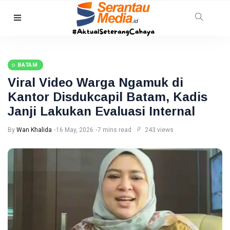
HUKRIM
TNI AL
Gagalkan
BATAM
Penyelundupan
08 Aug,
36
1,3 Ton
2026
views
Viral Video Warga Ngamuk di
Narkoba di
Kantor Disdukcapil Batam, Kadis
Perairan
Tanjung
Janji Lakukan Evaluasi Internal
PEKANBARU
Berakit
Revitalisasi
By
Wan Khalida
16 May, 2026
7 mins read
243 views
Pasar
Bawah
08
27
Mandek,
Aug,
views
2026
Pemko
Pekanbaru
RIAU
Siapkan
Opsi Ambil
Warga
Alih
Pelalawan
Diserang
08
38
Beruang
Aug,
views
2026