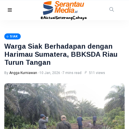
HUKRIM
TNI AL
Gagalkan
SIAK
Penyelundupan
08 Aug,
48
1,3 Ton
2026
views
Warga Siak Berhadapan dengan
Narkoba di
Harimau Sumatera, BBKSDA Riau
Perairan
Tanjung
Turun Tangan
PEKANBARU
Berakit
Revitalisasi
By
Angga Kurniawan
10 Jan, 2026
7 mins read
511 views
Pasar
Bawah
08
29
Mandek,
Aug,
views
2026
Pemko
Pekanbaru
RIAU
Siapkan
Opsi Ambil
Warga
Alih
Pelalawan
Diserang
08
41
Beruang
Aug,
views
2026