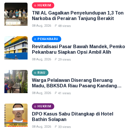
HUKRIM
TNI AL Gagalkan Penyelundupan 1,3 Ton
Narkoba di Perairan Tanjung Berakit
08 Aug, 2026
48 views
PEKANBARU
Revitalisasi Pasar Bawah Mandek, Pemko
Pekanbaru Siapkan Opsi Ambil Alih
08 Aug, 2026
29 views
RIAU
Warga Pelalawan Diserang Beruang
Madu, BBKSDA Riau Pasang Kandang
Jebak
08 Aug, 2026
41 views
HUKRIM
DPO Kasus Sabu Ditangkap di Hotel
Bathin Solapan
08 Aug, 2026
33 views