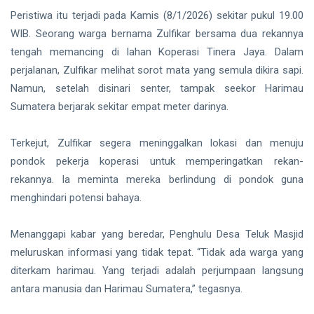
hingga
Tewas di
Peristiwa itu terjadi pada Kamis (8/1/2026) sekitar pukul 19.00
Pekanbaru
Siak Sri Indrapura
WIB. Seorang warga bernama Zulfikar bersama dua rekannya
tengah memancing di lahan Koperasi Tinera Jaya. Dalam
Prabowo Subianto
perjalanan, Zulfikar melihat sorot mata yang semula dikira sapi.
Namun, setelah disinari senter, tampak seekor Harimau
Indonesia
Sumatera berjarak sekitar empat meter darinya.
Pekanbaru
Terkejut, Zulfikar segera meninggalkan lokasi dan menuju
Pilkada 2024
pondok pekerja koperasi untuk memperingatkan rekan-
Donald Trump
rekannya. Ia meminta mereka berlindung di pondok guna
menghindari potensi bahaya.
PT IKPP Perawang
Menanggapi kabar yang beredar, Penghulu Desa Teluk Masjid
KPK
meluruskan informasi yang tidak tepat. “Tidak ada warga yang
Politik
diterkam harimau. Yang terjadi adalah perjumpaan langsung
antara manusia dan Harimau Sumatera,” tegasnya.
PSSI