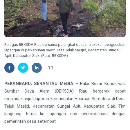
Madu,
BBKSDA
HUKRIM
Riau
Pasang
DPO
Kandang
Kasus
Jebak
Sabu
08
33
Ditangkap
Aug,
views
2026
di Hotel
Petugas BBKSDA Riau bersama perangkat desa melakukan pengecekan
Bathin
lapangan di perkebunan sawit Desa Teluk Masjid, Kecamatan Sungai
Solapan
Apit, Kabupaten Siak. (Foto: BBKSDA)
PENDIDIKAN
Mahasiswa
Unilak
Raih Juara
08
40
Harapan I
Aug,
views
2026
PEKANBARU, SERANTAU MEDIA
– Balai Besar Konservasi
Nasional
Kategori
Sumber Daya Alam (BBKSDA) Riau bergerak cepat
HUKRIM
Disabilitas
menindaklanjuti laporan kemunculan Harimau Sumatera di Desa
Mantan
Teluk Masjid, Kecamatan Sungai Apit, Kabupaten Siak. Tim
Suami
langsung turun ke lapangan dan berkoordinasi dengan
Diduga
07
60
Bacok
Aug,
views
pemerintah desa setempat.
2026
Perempuan