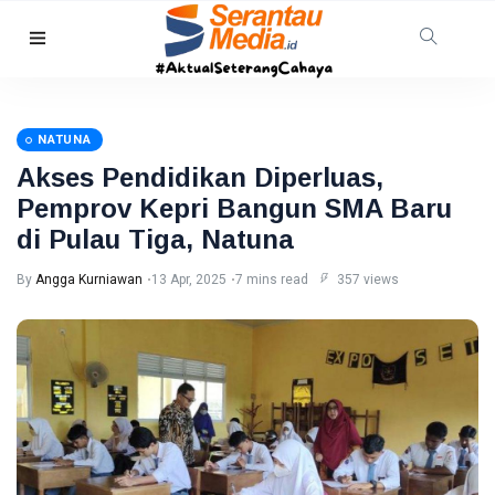
KEPRI
Wagub
Kepri
NATUNA
Nyanyang
10
12
Haris
Aug,
views
Akses Pendidikan Diperluas,
2026
Pratamura
Pemprov Kepri Bangun SMA Baru
Terima
BATAM
Bintang
di Pulau Tiga, Natuna
LVRI
64
Perusahaan
By
Angga Kurniawan
13 Apr, 2025
7 mins read
357 views
di Batam
10 Aug,
17
Pekerjakan
2026
views
391
Penyandang
RIAU
Disabilitas
Pemprov
Riau
Percepat
10
20
Peremajaan
Aug,
views
2026
Kelapa,