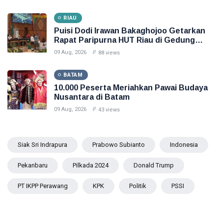
RIAU
Puisi Dodi Irawan Bakaghojoo Getarkan
Rapat Paripurna HUT Riau di Gedung
DPRD
09 Aug, 2026
88 views
BATAM
10.000 Peserta Meriahkan Pawai Budaya
Nusantara di Batam
09 Aug, 2026
43 views
Siak Sri Indrapura
Prabowo Subianto
Indonesia
Pekanbaru
Pilkada 2024
Donald Trump
PT IKPP Perawang
KPK
Politik
PSSI