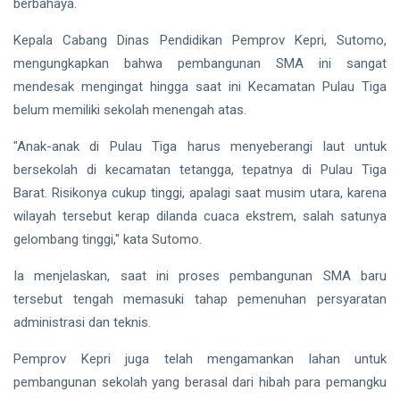
berbahaya.
Siak Sri Indrapura
Kepala Cabang Dinas Pendidikan Pemprov Kepri, Sutomo,
Prabowo Subianto
mengungkapkan bahwa pembangunan SMA ini sangat
mendesak mengingat hingga saat ini Kecamatan Pulau Tiga
Indonesia
belum memiliki sekolah menengah atas.
Pekanbaru
"Anak-anak di Pulau Tiga harus menyeberangi laut untuk
Pilkada 2024
bersekolah di kecamatan tetangga, tepatnya di Pulau Tiga
Barat. Risikonya cukup tinggi, apalagi saat musim utara, karena
Donald Trump
wilayah tersebut kerap dilanda cuaca ekstrem, salah satunya
PT IKPP Perawang
gelombang tinggi," kata Sutomo.
KPK
Ia menjelaskan, saat ini proses pembangunan SMA baru
tersebut tengah memasuki tahap pemenuhan persyaratan
Politik
administrasi dan teknis.
PSSI
Pemprov Kepri juga telah mengamankan lahan untuk
pembangunan sekolah yang berasal dari hibah para pemangku