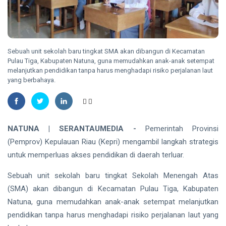
2.143
NATUNA
Hektare
Sudah
Damkar
Ditanami
Natuna
Padamkan
10
15
Sebuah unit sekolah baru tingkat SMA akan dibangun di Kecamatan
Kebakaran
Aug,
views
2026
Pulau Tiga, Kabupaten Natuna, guna memudahkan anak-anak setempat
Lahan 2
melanjutkan pendidikan tanpa harus menghadapi risiko perjalanan laut
Hektare di
yang berbahaya.
RIAU
Kawasan
Puak
Puisi Dodi
Irawan
Bakaghojoo
09
88
Getarkan
Aug,
views
2026
NATUNA | SERANTAUMEDIA -
Pemerintah Provinsi
Rapat
(Pemprov) Kepulauan Riau (Kepri) mengambil langkah strategis
Paripurna
BATAM
HUT Riau di
untuk memperluas akses pendidikan di daerah terluar.
Gedung
10.000
DPRD
Peserta
Sebuah unit sekolah baru tingkat Sekolah Menengah Atas
Meriahkan
09
43
(SMA) akan dibangun di Kecamatan Pulau Tiga, Kabupaten
Pawai
Aug,
views
2026
Budaya
Natuna, guna memudahkan anak-anak setempat melanjutkan
Nusantara
pendidikan tanpa harus menghadapi risiko perjalanan laut yang
di Batam