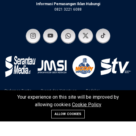
Informasi Pemasangan Iklan Hubungi
0821 3221 6088
Pedoman Berita
Syarat dan Ketentuan
Redaksi
Your experience on this site will be improved by
Disclaimer
Kebijakan Privasi
allowing cookies
Cookie Policy
ALLOW COOKIES
©2024 SerantauMedia | Serantau Media Raya Team