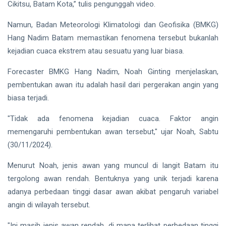
hingga
Cikitsu, Batam Kota,” tulis pengunggah video.
Tewas di
Pekanbaru
Siak Sri Indrapura
Namun, Badan Meteorologi Klimatologi dan Geofisika (BMKG)
Hang Nadim Batam memastikan fenomena tersebut bukanlah
Prabowo Subianto
kejadian cuaca ekstrem atau sesuatu yang luar biasa.
Indonesia
Forecaster BMKG Hang Nadim, Noah Ginting menjelaskan,
pembentukan awan itu adalah hasil dari pergerakan angin yang
Pekanbaru
biasa terjadi.
Pilkada 2024
"Tidak ada fenomena kejadian cuaca. Faktor angin
Donald Trump
memengaruhi pembentukan awan tersebut," ujar Noah, Sabtu
(30/11/2024).
PT IKPP Perawang
Menurut Noah, jenis awan yang muncul di langit Batam itu
KPK
tergolong awan rendah. Bentuknya yang unik terjadi karena
adanya perbedaan tinggi dasar awan akibat pengaruh variabel
Politik
angin di wilayah tersebut.
PSSI
"Ini masih jenis awan rendah, di mana terlihat perbedaan tinggi