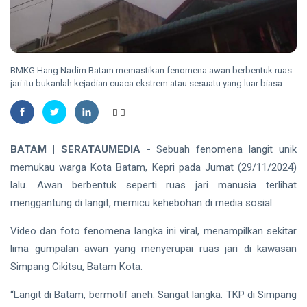
Madu,
BBKSDA
HUKRIM
Riau
Pasang
DPO
Kandang
Kasus
Jebak
Sabu
BMKG Hang Nadim Batam memastikan fenomena awan berbentuk ruas
08
22
Ditangkap
Aug,
jari itu bukanlah kejadian cuaca ekstrem atau sesuatu yang luar biasa.
views
2026
di Hotel
Bathin
Solapan
PENDIDIKAN
BATAM | SERATAUMEDIA -
Sebuah fenomena langit unik
Mahasiswa
Unilak
memukau warga Kota Batam, Kepri pada Jumat (29/11/2024)
Raih Juara
08
32
lalu. Awan berbentuk seperti ruas jari manusia terlihat
Harapan I
Aug,
views
2026
Nasional
menggantung di langit, memicu kehebohan di media sosial.
Kategori
HUKRIM
Disabilitas
Video dan foto fenomena langka ini viral, menampilkan sekitar
Mantan
lima gumpalan awan yang menyerupai ruas jari di kawasan
Suami
Simpang Cikitsu, Batam Kota.
Diduga
07
48
Bacok
Aug,
views
2026
“Langit di Batam, bermotif aneh. Sangat langka. TKP di Simpang
Perempuan