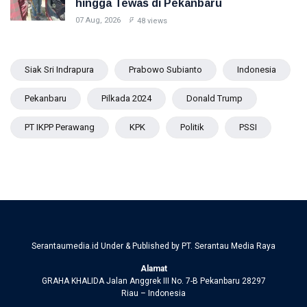
hingga Tewas di Pekanbaru
07 Aug, 2026
48 views
Siak Sri Indrapura
Prabowo Subianto
Indonesia
Pekanbaru
Pilkada 2024
Donald Trump
PT IKPP Perawang
KPK
Politik
PSSI
Serantaumedia.id Under & Published by PT. Serantau Media Raya
Alamat
GRAHA KHALIDA Jalan Anggrek III No. 7-B Pekanbaru 28297
Riau – Indonesia