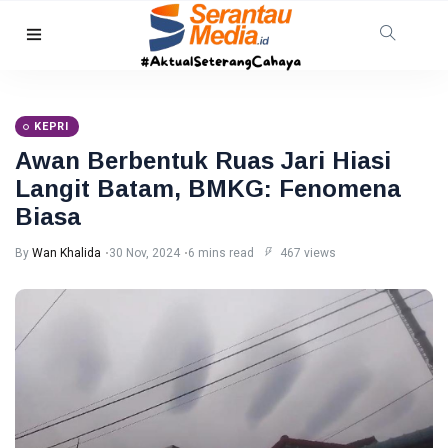
HUKRIM
TNI AL
Gagalkan
KEPRI
Penyelundupan
08 Aug,
15
1,3 Ton
2026
views
Awan Berbentuk Ruas Jari Hiasi
Narkoba di
Langit Batam, BMKG: Fenomena
Perairan
Tanjung
Biasa
PEKANBARU
Berakit
Revitalisasi
By
Wan Khalida
30 Nov, 2024
6 mins read
467 views
Pasar
Bawah
08
12
Mandek,
Aug,
views
2026
Pemko
Pekanbaru
RIAU
Siapkan
Opsi Ambil
Warga
Alih
Pelalawan
Diserang
08
31
Beruang
Aug,
views
2026