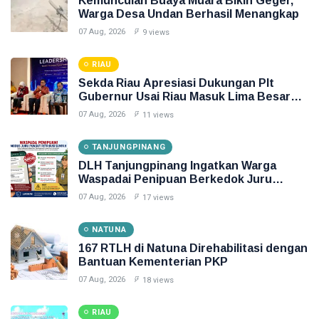
Kemunculan Buaya Muara Bikin Geger,
Warga Desa Undan Berhasil Menangkap
07 Aug, 2026
9 views
RIAU
Sekda Riau Apresiasi Dukungan Plt
Gubernur Usai Riau Masuk Lima Besar
ADLG Awards 2026
07 Aug, 2026
11 views
TANJUNGPINANG
DLH Tanjungpinang Ingatkan Warga
Waspadai Penipuan Berkedok Juru
Pungut Retribusi Sampah
07 Aug, 2026
17 views
NATUNA
167 RTLH di Natuna Direhabilitasi dengan
Bantuan Kementerian PKP
07 Aug, 2026
18 views
RIAU