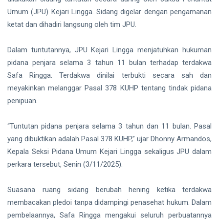
Lindungi
Aset
Umum (JPU) Kejari Lingga. Sidang digelar dengan pengamanan
Siak Sri Indrapura
Negara
ketat dan dihadiri langsung oleh tim JPU.
demi
Prabowo Subianto
Menjaga
Ketahanan
Dalam tuntutannya, JPU Kejari Lingga menjatuhkan hukuman
Indonesia
Energi
pidana penjara selama 3 tahun 11 bulan terhadap terdakwa
Nasional
Pekanbaru
Safa Ringga. Terdakwa dinilai terbukti secara sah dan
meyakinkan melanggar Pasal 378 KUHP tentang tindak pidana
Pilkada 2024
penipuan.
Donald Trump
“Tuntutan pidana penjara selama 3 tahun dan 11 bulan. Pasal
PT IKPP Perawang
yang dibuktikan adalah Pasal 378 KUHP,” ujar Dhonny Armandos,
Kepala Seksi Pidana Umum Kejari Lingga sekaligus JPU dalam
KPK
perkara tersebut, Senin (3/11/2025).
Politik
Suasana ruang sidang berubah hening ketika terdakwa
PSSI
membacakan pledoi tanpa didampingi penasehat hukum. Dalam
pembelaannya, Safa Ringga mengakui seluruh perbuatannya