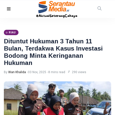
HUKRIM
Mantan
Suami
RIAU
Diduga
07
11
Bacok
Aug,
views
Dituntut Hukuman 3 Tahun 11
2026
Perempuan
Bulan, Terdakwa Kasus Investasi
hingga
INDRAGIRI
Tewas di
Bodong Minta Keringanan
HILIR
Pekanbaru
Hukuman
Kemunculan
Buaya
By
Wan Khalida
03 Nov, 2025
8 mins read
290 views
Muara Bikin
07 Aug,
9
Geger,
2026
views
Warga Desa
Undan
RIAU
Berhasil
Sekda
Menangkap
Riau
Apresiasi
07
11
Dukungan
Aug,
views
2026