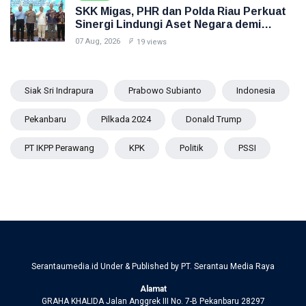
SKK Migas, PHR dan Polda Riau Perkuat
Sinergi Lindungi Aset Negara demi
Menjaga Ketahanan Energi Nasional
07 Aug, 2026
19 views
Siak Sri Indrapura
Prabowo Subianto
Indonesia
Pekanbaru
Pilkada 2024
Donald Trump
PT IKPP Perawang
KPK
Politik
PSSI
Serantaumedia.id Under & Published by PT. Serantau Media Raya
Alamat
GRAHA KHALIDA Jalan Anggrek III No. 7-B Pekanbaru 28297