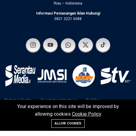
Riau – Indonesia
Informasi Pemasangan Iklan Hubungi
0821 3221 6088
Pedoman Berita
Syarat dan Ketentuan
Redaksi
Your experience on this site will be improved by
Disclaimer
Kebijakan Privasi
allowing cookies
Cookie Policy
ALLOW COOKIES
©2024 SerantauMedia | Serantau Media Raya Team