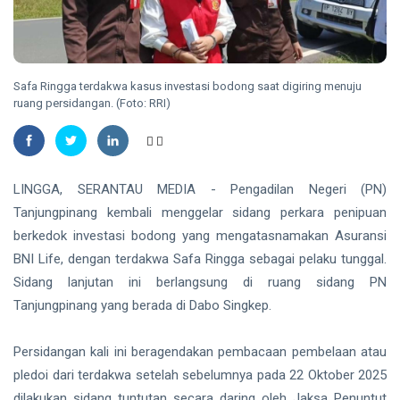
Plt
Gubernur
Usai Riau
TANJUNGPINANG
Masuk
Lima
DLH
Safa Ringga terdakwa kasus investasi bodong saat digiring menuju
Besar
Tanjungpinang
ruang persidangan. (Foto: RRI)
ADLG
Ingatkan
07 Aug,
17
Awards
Warga
2026
views
2026
Waspadai
Penipuan
NATUNA
Berkedok Juru
167 RTLH di
LINGGA, SERANTAU MEDIA - Pengadilan Negeri (PN)
Pungut
Natuna
Retribusi
Tanjungpinang kembali menggelar sidang perkara penipuan
Direhabilitasi
Sampah
07 Aug,
18
berkedok investasi bodong yang mengatasnamakan Asuransi
dengan
2026
views
Bantuan
BNI Life, dengan terdakwa Safa Ringga sebagai pelaku tunggal.
Kementerian
RIAU
Sidang lanjutan ini berlangsung di ruang sidang PN
PKP
SKK
Tanjungpinang yang berada di Dabo Singkep.
Migas,
PHR dan
07
19
Polda Riau
Aug,
views
Persidangan kali ini beragendakan pembacaan pembelaan atau
2026
Perkuat
pledoi dari terdakwa setelah sebelumnya pada 22 Oktober 2025
Sinergi
dilakukan sidang tuntutan secara daring oleh Jaksa Penuntut