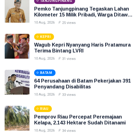
TANJUNGPINANG
Pemko Tanjungpinang Tegaskan Lahan
Kilometer 15 Milik Pribadi, Warga Ditawari
Relokasi
10 Aug, 2026
25 views
KEPRI
Wagub Kepri Nyanyang Haris Pratamura
Terima Bintang LVRI
10 Aug, 2026
31 views
BATAM
64 Perusahaan di Batam Pekerjakan 391
Penyandang Disabilitas
10 Aug, 2026
33 views
RIAU
Pemprov Riau Percepat Peremajaan
Kelapa, 2.143 Hektare Sudah Ditanami
10 Aug, 2026
34 views