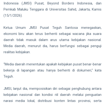
Hektare
Indonesia (JMSI) Pusat, Beyond Borders Indonesia, dan
Sudah
Siak Sri Indrapura
Pemkab Maluku Tenggara di Universitas Sahid, Jakarta, Kamis
Ditanami
(15/1/2026).
Prabowo Subianto
Ketua Umum JMSI Pusat Teguh Santosa menegaskan,
Indonesia
ekonomi biru akan terus berhenti sebagai wacana jika suara
Pekanbaru
daerah tidak masuk dalam arus utama kebijakan nasional.
Media daerah, menurut dia, harus berfungsi sebagai penguji
Pilkada 2024
realitas kebijakan.
Donald Trump
“Media daerah menentukan apakah kebijakan pusat benar-benar
PT IKPP Perawang
bekerja di lapangan atau hanya berhenti di dokumen,” kata
Teguh.
KPK
Politik
JMSI, lanjut dia, memposisikan diri sebagai penghubung antara
kebijakan nasional dan kondisi riil daerah melalui penguatan
PSSI
narasi media lokal, distribusi konten lintas provinsi, serta