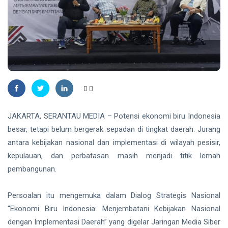
Lahan
2026
views
Kilometer 15
Milik Pribadi,
KEPRI
Warga
Wagub
Ditawari
Kepri
Relokasi
Nyanyang
10
31
Haris
Aug,
views
2026
Pratamura
Terima
BATAM
Bintang
LVRI
64
JAKARTA, SERANTAU MEDIA – Potensi ekonomi biru Indonesia
Perusahaan
besar, tetapi belum bergerak sepadan di tingkat daerah. Jurang
di Batam
10 Aug,
33
Pekerjakan
2026
views
antara kebijakan nasional dan implementasi di wilayah pesisir,
391
kepulauan, dan perbatasan masih menjadi titik lemah
Penyandang
RIAU
pembangunan.
Disabilitas
Pemprov
Riau
Percepat
Persoalan itu mengemuka dalam Dialog Strategis Nasional
10
34
Peremajaan
Aug,
views
“Ekonomi Biru Indonesia: Menjembatani Kebijakan Nasional
2026
Kelapa,
dengan Implementasi Daerah” yang digelar Jaringan Media Siber
2.143