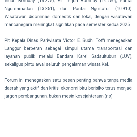
Indah Bombay (16.275), Air Terjun Bombay (14.250), Pantai
Ngursarnadan (13.851), dan Pantai Ngurtafur (10.910).
Wisatawan didominasi domestik dan lokal, dengan wisatawan
mancanegara meningkat signifikan pada semester kedua 2025.
Plt Kepala Dinas Pariwisata Victor E. Budhi Toffi menegaskan
Langgur berperan sebagai simpul utama transportasi dan
layanan publik melalui Bandara Karel Sadsuitubun (LUV),
sekaligus pintu awal seluruh pengalaman wisata Kei.
Forum ini menegaskan satu pesan penting bahwa tanpa media
daerah yang aktif dan kritis, ekonomi biru berisiko terus menjadi
jargon pembangunan, bukan mesin kesejahteraan.(rls)