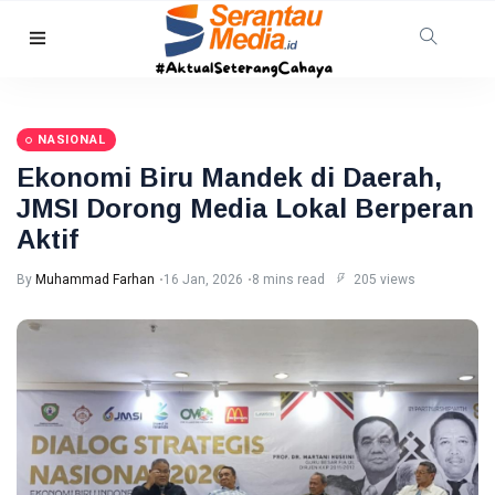
HUKRIM
Bareskrim
Gerebek
NASIONAL
Kelab
10
26
Malam di
Aug,
views
Ekonomi Biru Mandek di Daerah,
2026
Batam, 32
JMSI Dorong Media Lokal Berperan
Orang
Diamankan
Aktif
BENGKALIS
Kasus
By
Muhammad Farhan
16 Jan, 2026
8 mins read
205 views
DBD di
Bengkalis
10
29
Capai 691
Aug,
views
2026
Kasus,
Tertinggi
Terjadi
TANJUNGPINANG
pada Juni
Pemko
Tanjungpinang
Tegaskan
10 Aug,
25