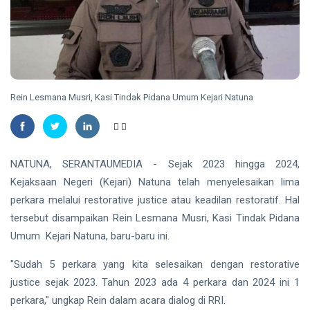
Madu,
BBKSDA
HUKRIM
Riau
Pasang
DPO
Kandang
Kasus
Jebak
Sabu
08
27
Ditangkap
Aug,
views
2026
di Hotel
Rein Lesmana Musri, Kasi Tindak Pidana Umum Kejari Natuna
Bathin
Solapan
PENDIDIKAN
Mahasiswa
NATUNA, SERANTAUMEDIA - Sejak 2023 hingga 2024,
Unilak
Raih Juara
Kejaksaan Negeri (Kejari) Natuna telah menyelesaikan lima
08
33
Harapan I
Aug,
views
2026
perkara melalui restorative justice atau keadilan restoratif. Hal
Nasional
Kategori
tersebut disampaikan Rein Lesmana Musri, Kasi Tindak Pidana
HUKRIM
Disabilitas
Umum Kejari Natuna, baru-baru ini.
Mantan
Suami
"Sudah 5 perkara yang kita selesaikan dengan restorative
Diduga
07
54
justice sejak 2023. Tahun 2023 ada 4 perkara dan 2024 ini 1
Bacok
Aug,
views
2026
Perempuan
perkara," ungkap Rein dalam acara dialog di RRI.