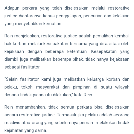
hingga
Tewas di
Adapun perkara yang telah diselesaikan melalui restorative
Pekanbaru
Siak Sri Indrapura
justice diantaranya kasus penggelapan, pencurian dan kelalaian
yang menyebabkan kematian.
Prabowo Subianto
Rein menjelaskan, restorative justice adalah pemulihan kembali
Indonesia
hak korban melalui kesepakatan bersama yang difasilitasi oleh
Pekanbaru
kejaksaan dengan beberapa ketentuan. Kesepakatan yang
diambil juga melibatkan beberapa pihak, tidak hanya kejaksaan
Pilkada 2024
sebagai fasilitator.
Donald Trump
"Selain fasilitator kami juga melibatkan keluarga korban dan
pelaku, tokoh masyarakat dan pimpinan di suatu wilayah
PT IKPP Perawang
dimana tindak pidana itu dilakukan," kata Rein.
KPK
Rein menambahkan, tidak semua perkara bisa diselesaikan
Politik
secara restorative justice. Termasuk jika pelaku adalah seorang
residivis atau orang yang sebelumnya pernah melakukan tindak
PSSI
kejahatan yang sama.