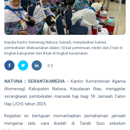
Madu,
BBKSDA
HUKRIM
Riau
Pasang
DPO
Kandang
Kasus
Jebak
Sabu
08
18
Ditangkap
Aug,
views
2026
di Hotel
Kepala Kantor Kemenag Natuna, Subadi, menjelaskan bahwa
Bathin
pembekalan dilaksanakan dalam 10 kali pertemuan, terdiri dari 2 kali di
Solapan
tingkat kabupaten dan 8 kali di tingkat kecamatan.
PENDIDIKAN
Mahasiswa
Unilak
Raih Juara
08
32
Harapan I
Aug,
views
NATUNA | SERANTAUMEDIA -
Kantor Kementerian Agama
2026
Nasional
(Kemenag) Kabupaten Natuna, Kepulauan Riau, menggelar
Kategori
HUKRIM
serangkaian pembekalan manasik haji bagi 59 Jamaah Calon
Disabilitas
Mantan
Haji (JCH) tahun 2025.
Suami
Diduga
Kegiatan ini bertujuan memantapkan pemahaman jamaah
07
47
Bacok
Aug,
views
2026
mengenai tata cara ibadah di Tanah Suci sebelum
Perempuan