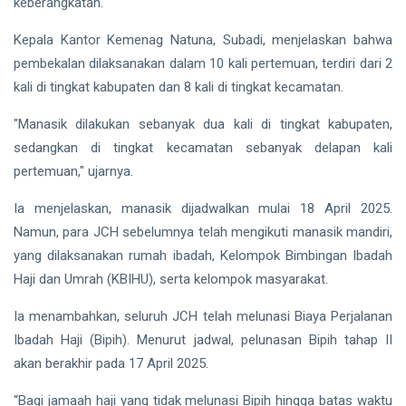
hingga
keberangkatan.
Tewas di
Pekanbaru
Kepala Kantor Kemenag Natuna, Subadi, menjelaskan bahwa
Siak Sri Indrapura
pembekalan dilaksanakan dalam 10 kali pertemuan, terdiri dari 2
Prabowo Subianto
kali di tingkat kabupaten dan 8 kali di tingkat kecamatan.
Indonesia
"Manasik dilakukan sebanyak dua kali di tingkat kabupaten,
sedangkan di tingkat kecamatan sebanyak delapan kali
Pekanbaru
pertemuan," ujarnya.
Pilkada 2024
Ia menjelaskan, manasik dijadwalkan mulai 18 April 2025.
Donald Trump
Namun, para JCH sebelumnya telah mengikuti manasik mandiri,
yang dilaksanakan rumah ibadah, Kelompok Bimbingan Ibadah
PT IKPP Perawang
Haji dan Umrah (KBIHU), serta kelompok masyarakat.
KPK
Ia menambahkan, seluruh JCH telah melunasi Biaya Perjalanan
Ibadah Haji (Bipih). Menurut jadwal, pelunasan Bipih tahap II
Politik
akan berakhir pada 17 April 2025.
PSSI
“Bagi jamaah haji yang tidak melunasi Bipih hingga batas waktu