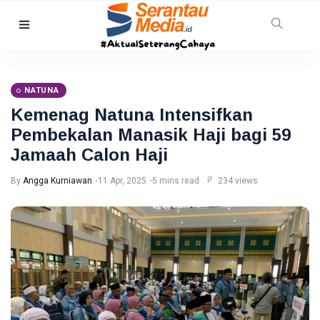
HUKRIM
TNI AL
Gagalkan
NATUNA
Penyelundupan
08 Aug,
10
1,3 Ton
2026
views
Kemenag Natuna Intensifkan
Narkoba di
Pembekalan Manasik Haji bagi 59
Perairan
Tanjung
Jamaah Calon Haji
PEKANBARU
Berakit
Revitalisasi
By
Angga Kurniawan
11 Apr, 2025
5 mins read
234 views
Pasar
Bawah
08
11
Mandek,
Aug,
views
2026
Pemko
Pekanbaru
RIAU
Siapkan
Opsi Ambil
Warga
Alih
Pelalawan
Diserang
08
28
Beruang
Aug,
views
2026