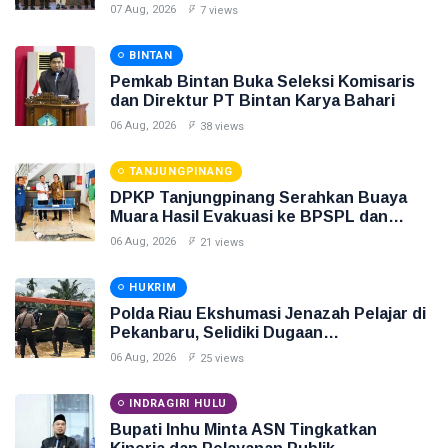
Menjaga Ketahanan Energi Nasional
07 Aug, 2026
7 views
BINTAN
Pemkab Bintan Buka Seleksi Komisaris
dan Direktur PT Bintan Karya Bahari
06 Aug, 2026
38 views
TANJUNGPINANG
DPKP Tanjungpinang Serahkan Buaya
Muara Hasil Evakuasi ke BPSPL dan
Taman Safari Lagoi
06 Aug, 2026
21 views
HUKRIM
Polda Riau Ekshumasi Jenazah Pelajar di
Pekanbaru, Selidiki Dugaan
Penganiayaan
06 Aug, 2026
25 views
INDRAGIRI HULU
Bupati Inhu Minta ASN Tingkatkan