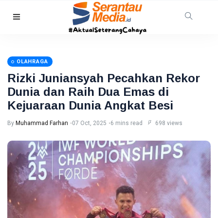
NATUNA
167 RTLH di
Natuna
OLAHRAGA
Direhabilitasi
07 Aug,
9
dengan
2026
views
Rizki Juniansyah Pecahkan Rekor
Bantuan
Dunia dan Raih Dua Emas di
Kementerian
RIAU
PKP
Kejuaraan Dunia Angkat Besi
SKK
Migas,
By
Muhammad Farhan
07 Oct, 2025
6 mins read
698 views
PHR dan
07
7
Polda Riau
Aug,
views
2026
Perkuat
Sinergi
BINTAN
Lindungi
Aset
Pemkab
Negara
Bintan
demi
Buka
06
38
Menjaga
Seleksi
Aug,
views
2026
Ketahanan
Komisaris