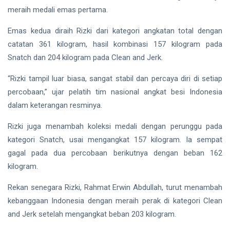
Publik
meraih medali emas pertama.
Siak Sri Indrapura
Emas kedua diraih Rizki dari kategori angkatan total dengan
Prabowo Subianto
catatan 361 kilogram, hasil kombinasi 157 kilogram pada
Indonesia
Snatch dan 204 kilogram pada Clean and Jerk.
Pekanbaru
“Rizki tampil luar biasa, sangat stabil dan percaya diri di setiap
percobaan,” ujar pelatih tim nasional angkat besi Indonesia
Pilkada 2024
dalam keterangan resminya.
Donald Trump
Rizki juga menambah koleksi medali dengan perunggu pada
kategori Snatch, usai mengangkat 157 kilogram. Ia sempat
PT IKPP Perawang
gagal pada dua percobaan berikutnya dengan beban 162
KPK
kilogram.
Politik
Rekan senegara Rizki, Rahmat Erwin Abdullah, turut menambah
kebanggaan Indonesia dengan meraih perak di kategori Clean
PSSI
and Jerk setelah mengangkat beban 203 kilogram.