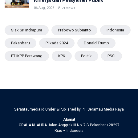
Kinerja dan Pelayanan Publik
06 Aug, 2026
21 views
Siak Sri Indrapura
Prabowo Subianto
Indonesia
Pekanbaru
Pilkada 2024
Donald Trump
PT IKPP Perawang
KPK
Politik
PSSI
Serantaumedia.id Under & Published by PT. Serantau Media Raya
Alamat
GRAHA KHALIDA Jalan Anggrek III No. 7-B Pekanbaru 28297
Riau – Indonesia