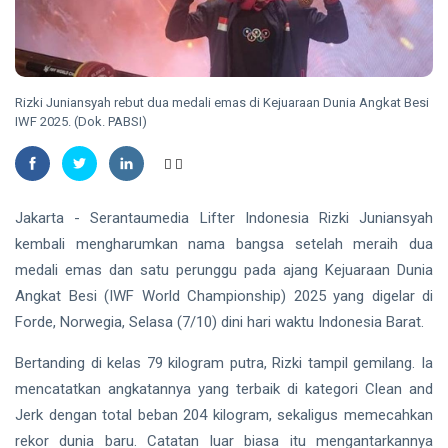
Energi
dan
Nasional
Direktur
TANJUNGPINANG
PT
Bintan
DPKP
Karya
Tanjungpinang
Bahari
Serahkan
Rizki Juniansyah rebut dua medali emas di Kejuaraan Dunia Angkat Besi
06 Aug,
21
Buaya Muara
2026
IWF 2025. (Dok. PABSI)
views
Hasil Evakuasi
ke BPSPL dan
HUKRIM
Taman Safari
Polda Riau
Lagoi
Ekshumasi
Jakarta - Serantaumedia Lifter Indonesia Rizki Juniansyah
Jenazah
06 Aug,
25
kembali mengharumkan nama bangsa setelah meraih dua
Pelajar di
2026
views
Pekanbaru,
medali emas dan satu perunggu pada ajang Kejuaraan Dunia
Selidiki
INDRAGIRI
Angkat Besi (IWF World Championship) 2025 yang digelar di
Dugaan
HULU
Forde, Norwegia, Selasa (7/10) dini hari waktu Indonesia Barat.
Penganiayaan
Bupati
Inhu Minta
Bertanding di kelas 79 kilogram putra, Rizki tampil gemilang. Ia
ASN
06
21
mencatatkan angkatannya yang terbaik di kategori Clean and
Tingkatkan
Aug,
views
2026
Kinerja dan
Jerk dengan total beban 204 kilogram, sekaligus memecahkan
Pelayanan
rekor dunia baru. Catatan luar biasa itu mengantarkannya