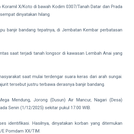
a Koramil X/Koto di bawah Kodim 0307/Tanah Datar dan Prada
sempat dinyatakan hilang.
apu banjir bandang tepatnya, di Jembatan Kembar perbatasan
 lintas saat terjadi tanah longsor di kawasan Lembah Anai yang
syarakat saat mulai terdengar suara keras dari arah sungai.
it tersebut justru terbawa derasnya banjir bandang.
Mega Mendung, Jorong (Dusun) Air Mancur, Nagari (Desa)
da Senin (1/12/2025) sekitar pukul 17.00 WIB.
s identifikasi. Hasilnya, dinyatakan korban yang ditemukan
X/E Pomdam XX/TIM.