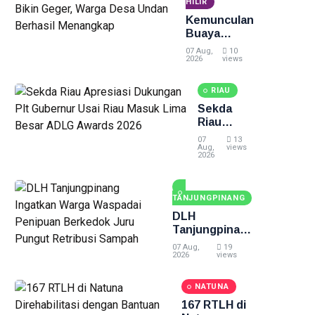
Tewas di
HILIR
Pekanbaru
Kemunculan
Buaya
Muara Bikin
07 Aug,
10
Geger,
2026
views
Warga Desa
Undan
RIAU
Berhasil
Sekda
Menangkap
Riau
Apresiasi
07
13
Dukungan
Aug,
views
2026
Plt
Gubernur
Usai Riau
TANJUNGPINANG
Masuk
Lima
DLH
Besar
Tanjungpinang
ADLG
Ingatkan
07 Aug,
19
Awards
Warga
2026
views
2026
Waspadai
Penipuan
NATUNA
Berkedok Juru
167 RTLH di
Pungut