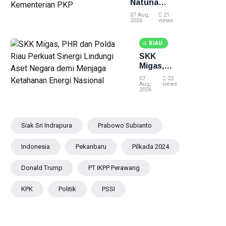
Natuna
Retribusi
Direhabilitasi
Sampah
07 Aug,
21
dengan
2026
views
Bantuan
Kementerian
RIAU
PKP
SKK
Migas,
PHR dan
07
22
Polda Riau
Aug,
views
2026
Perkuat
Sinergi
Lindungi
Aset
Siak Sri Indrapura
Prabowo Subianto
Negara
demi
Indonesia
Pekanbaru
Pilkada 2024
Menjaga
Ketahanan
Donald Trump
PT IKPP Perawang
Energi
Nasional
KPK
Politik
PSSI