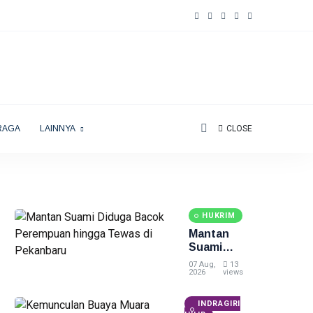
RAGA
LAINNYA
CLOSE
HUKRIM
Mantan
Suami
Diduga
07 Aug,
13
Bacok
2026
views
Perempuan
hingga
INDRAGIRI