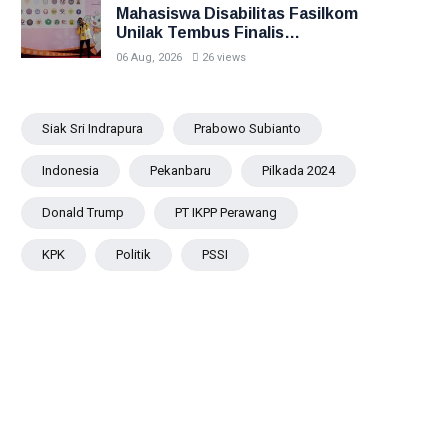
Mahasiswa Disabilitas Fasilkom
Unilak Tembus Finalis
Pilmapres Nasional 2026
06 Aug, 2026
26 views
Siak Sri Indrapura
Prabowo Subianto
Indonesia
Pekanbaru
Pilkada 2024
Donald Trump
PT IKPP Perawang
KPK
Politik
PSSI