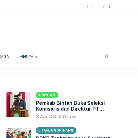
RAGA
LAINNYA
BINTAN
Pemkab Bintan Buka Seleksi
Komisaris dan Direktur PT
Bintan Karya Bahari
06 Aug, 2026
23 views
TANJUNGPINANG