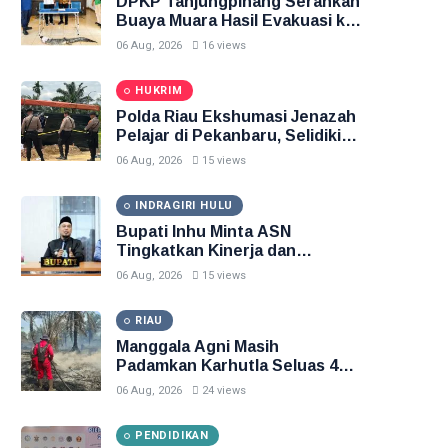
DPKP Tanjungpinang Serahkan
Buaya Muara Hasil Evakuasi ke
BPSPL dan Taman Safari Lagoi
06 Aug, 2026
16 views
HUKRIM
Polda Riau Ekshumasi Jenazah
Pelajar di Pekanbaru, Selidiki
Dugaan Penganiayaan
06 Aug, 2026
15 views
INDRAGIRI HULU
Bupati Inhu Minta ASN
Tingkatkan Kinerja dan
Pelayanan Publik
06 Aug, 2026
15 views
RIAU
Manggala Agni Masih
Padamkan Karhutla Seluas 45
Hektare di Pelalawan dan Inhu
06 Aug, 2026
24 views
PENDIDIKAN