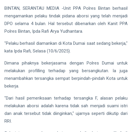
Finalis
Pilmapres
BINTAN, SERANTAU MEDIA -Unit PPA Polres Bintan berhasil
Nasional
Siak Sri Indrapura
mengamankan pelaku tindak pidana aborsi yang telah menjadi
2026
DPO selama 4 bulan. Hal tersebut dibenarkan oleh Kanit PPA
Prabowo Subianto
Polres Bintan, Ipda Rafi Arya Yudhantara.
Indonesia
"Pelaku berhasil diamankan di Kota Dumai saat sedang bekerja,"
kata Ipda Rafi, Selasa (10/6/2025).
Pekanbaru
Dimana pihaknya bekerjasama dengan Polres Dumai untuk
Pilkada 2024
melakukan profilling terhadap yang bersangkutan. Ia juga
Donald Trump
menambahkan tersangka sempat berpindah-pindah Kota untuk
bekerja.
PT IKPP Perawang
"Dari hasil pemeriksaan terhadap tersangka F, alasan pelaku
KPK
melakukan aborsi adalah karena tidak sah menjadi suami istri
dan anak tersebut tidak diinginkan," ujarnya seperti dikutip dari
Politik
RRI.
PSSI