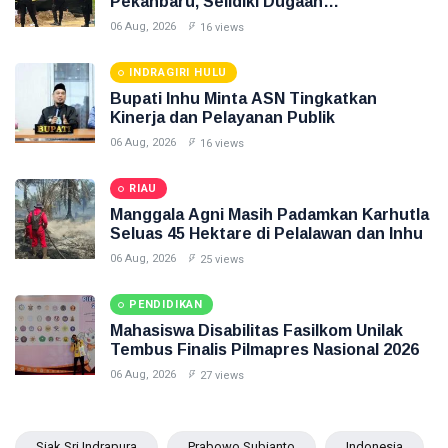
Pekanbaru, Selidiki Dugaan
Penganiayaan
06 Aug, 2026
16 views
INDRAGIRI HULU
Bupati Inhu Minta ASN Tingkatkan
Kinerja dan Pelayanan Publik
06 Aug, 2026
16 views
RIAU
Manggala Agni Masih Padamkan Karhutla
Seluas 45 Hektare di Pelalawan dan Inhu
06 Aug, 2026
25 views
PENDIDIKAN
Mahasiswa Disabilitas Fasilkom Unilak
Tembus Finalis Pilmapres Nasional 2026
06 Aug, 2026
27 views
Siak Sri Indrapura
Prabowo Subianto
Indonesia