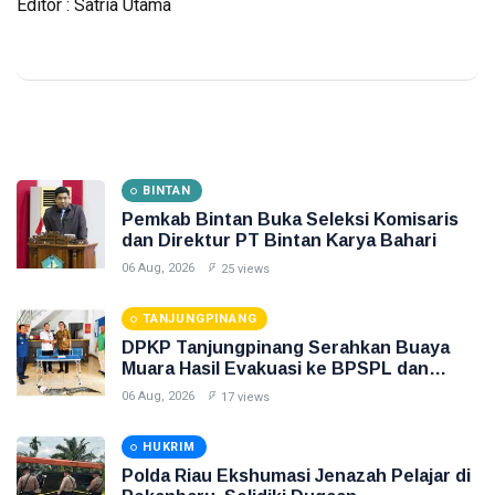
Editor : Satria Utama
BINTAN
Pemkab Bintan Buka Seleksi Komisaris
dan Direktur PT Bintan Karya Bahari
06 Aug, 2026
25 views
TANJUNGPINANG
DPKP Tanjungpinang Serahkan Buaya
Muara Hasil Evakuasi ke BPSPL dan
Taman Safari Lagoi
06 Aug, 2026
17 views
HUKRIM
Polda Riau Ekshumasi Jenazah Pelajar di