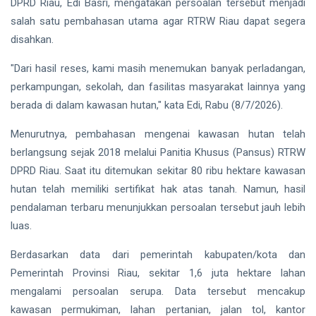
DPRD Riau, Edi Basri, mengatakan persoalan tersebut menjadi
Finalis
Pilmapres
salah satu pembahasan utama agar RTRW Riau dapat segera
Nasional
Siak Sri Indrapura
disahkan.
2026
Prabowo Subianto
"Dari hasil reses, kami masih menemukan banyak perladangan,
perkampungan, sekolah, dan fasilitas masyarakat lainnya yang
Indonesia
berada di dalam kawasan hutan," kata Edi, Rabu (8/7/2026).
Pekanbaru
Menurutnya, pembahasan mengenai kawasan hutan telah
berlangsung sejak 2018 melalui Panitia Khusus (Pansus) RTRW
Pilkada 2024
DPRD Riau. Saat itu ditemukan sekitar 80 ribu hektare kawasan
Donald Trump
hutan telah memiliki sertifikat hak atas tanah. Namun, hasil
pendalaman terbaru menunjukkan persoalan tersebut jauh lebih
PT IKPP Perawang
luas.
KPK
Berdasarkan data dari pemerintah kabupaten/kota dan
Politik
Pemerintah Provinsi Riau, sekitar 1,6 juta hektare lahan
mengalami persoalan serupa. Data tersebut mencakup
PSSI
kawasan permukiman, lahan pertanian, jalan tol, kantor