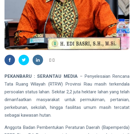
Pekanbaru,
Selidiki
INDRAGIRI
Dugaan
HULU
Penganiayaan
Bupati
Inhu Minta
ASN
06
10
Tingkatkan
Aug,
views
2026
Kinerja dan
Pelayanan
RIAU
Publik
Manggala
Agni
Masih
06
19
PEKANBARU : SERANTAU MEDIA
– Penyelesaian Rencana
Padamkan
Aug,
views
2026
Tata Ruang Wilayah (RTRW) Provinsi Riau masih terkendala
Karhutla
Seluas 45
persoalan status lahan. Sekitar 2,2 juta hektare lahan yang telah
Hektare di
dimanfaatkan masyarakat untuk permukiman, pertanian,
PENDIDIKAN
Pelalawan
perkebunan, sekolah, hingga fasilitas umum masih tercatat
dan Inhu
Mahasiswa
Disabilitas
sebagai kawasan hutan.
Fasilkom
06
20
Unilak
Aug,
views
Anggota Badan Pembentukan Peraturan Daerah (Bapemperda)
2026
Tembus