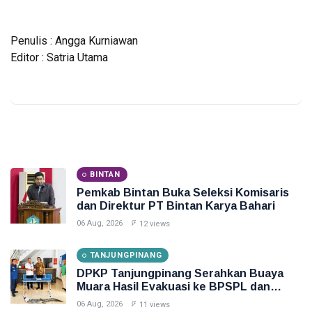
Penulis : Angga Kurniawan
Editor : Satria Utama
BINTAN
Pemkab Bintan Buka Seleksi Komisaris
dan Direktur PT Bintan Karya Bahari
06 Aug, 2026
12 views
TANJUNGPINANG
DPKP Tanjungpinang Serahkan Buaya
Muara Hasil Evakuasi ke BPSPL dan
Taman Safari Lagoi
06 Aug, 2026
11 views