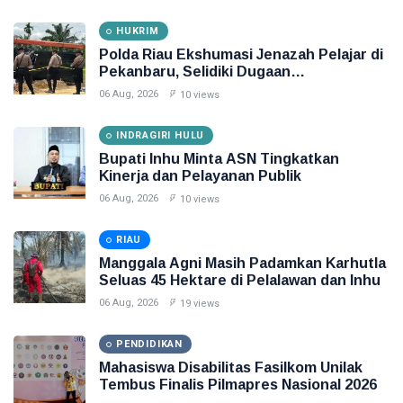
HUKRIM
Polda Riau Ekshumasi Jenazah Pelajar di
Pekanbaru, Selidiki Dugaan
Penganiayaan
06 Aug, 2026
10 views
INDRAGIRI HULU
Bupati Inhu Minta ASN Tingkatkan
Kinerja dan Pelayanan Publik
06 Aug, 2026
10 views
RIAU
Manggala Agni Masih Padamkan Karhutla
Seluas 45 Hektare di Pelalawan dan Inhu
06 Aug, 2026
19 views
PENDIDIKAN
Mahasiswa Disabilitas Fasilkom Unilak
Tembus Finalis Pilmapres Nasional 2026