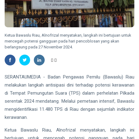
2026
Nasional
Kategori
HUKRIM
Disabilitas
Mantan
Suami
Diduga
Ketua Bawaslu Riau, Alnofrizal menyatakan, langkah ini bertujuan untuk
07
46
Bacok
Aug,
views
mencegah potensi gangguan pada hari pencoblosan yang akan
2026
Perempuan
berlangsung pada 27 November 2024.
hingga
INDRAGIRI
Tewas di
HILIR
Pekanbaru
Kemunculan
Buaya
SERANTAUMEDIA - Badan Pengawas Pemilu (Bawaslu) Riau
Muara Bikin
melakukan langkah antisipasi dini terhadap potensi kerawanan
07 Aug,
30
Geger,
2026
views
di Tempat Pemungutan Suara (TPS) dalam perhelatan Pilkada
Warga Desa
Undan
serentak 2024 mendatang. Melalui pemetaan intensif, Bawaslu
RIAU
Berhasil
mengidentifikasi 11.480 TPS di Riau dengan sejumlah indikator
Sekda
Menangkap
Riau
kerawanan.
Apresiasi
07
31
Dukungan
Aug,
views
Ketua Bawaslu Riau, Alnofrizal menyatakan, langkah ini
2026
Plt
bertujuan untuk mencegah potensi gangguan pada hari