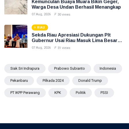
Kemunculan Buaya Muara Bikin Geger,
Warga Desa Undan Berhasil Menangkap
07 Aug, 2026
30 views
RIAU
Sekda Riau Apresiasi Dukungan Plt
Gubernur Usai Riau Masuk Lima Besar
ADLG Awards 2026
07 Aug, 2026
31 views
Siak Sri Indrapura
Prabowo Subianto
Indonesia
Pekanbaru
Pilkada 2024
Donald Trump
PT IKPP Perawang
KPK
Politik
PSSI