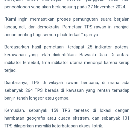
Gubernur
Usai Riau
pencoblosan yang akan berlangsung pada 27 November 2024.
Masuk
Siak Sri Indrapura
Lima
“Kami ingin memastikan proses pemungutan suara berjalan
Besar
Prabowo Subianto
lancar, adil, dan demokratis. Pemetaan TPS rawan ini menjadi
ADLG
acuan penting bagi semua pihak terkait,” ujarnya.
Awards
Indonesia
2026
Berdasarkan hasil pemetaan, terdapat 25 indikator potensi
Pekanbaru
kerawanan yang telah diidentifikasi Bawaslu Riau. Di antara
indikator tersebut, lima indikator utama menonjol karena kerap
Pilkada 2024
terjadi.
Donald Trump
Diantaranya, TPS di wilayah rawan bencana, di mana ada
PT IKPP Perawang
sebanyak 264 TPS berada di kawasan yang rentan terhadap
banjir, tanah longsor atau gempa.
KPK
Kemudian, sebanyak 159 TPS terletak di lokasi dengan
Politik
hambatan geografis atau cuaca ekstrem, dan sebanyak 131
TPS dilaporkan memiliki keterbatasan akses listrik.
PSSI