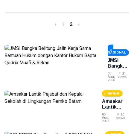
‹
1
2
›
NASIONAL
JMSI
Bangka
Belitung
05
31
Jalin
Aug,
views
2026
Kerja
Sama
BATAM
Bantuan
Hukum
Amsakar
dengan
Lantik
Kantor
Pejabat
05
30
Hukum
dan Kepala
Aug,
views
2026
Sapta
Sekolah di
Qodria
Lingkungan