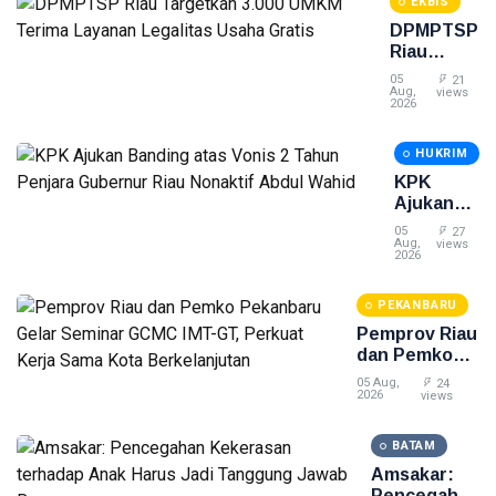
Muafi &
EKBIS
Pemko
Rekan
Batam
DPMPTSP
Riau
Targetkan
05
21
3.000
Aug,
views
2026
UMKM
Terima
HUKRIM
Layanan
Legalitas
KPK
Usaha
Ajukan
Gratis
Banding
05
27
atas
Aug,
views
2026
Vonis 2
Tahun
PEKANBARU
Penjara
Gubernur
Pemprov Riau
Riau
dan Pemko
Nonaktif
Pekanbaru
05 Aug,
24
Abdul
Gelar
2026
views
Wahid
Seminar
GCMC IMT-
BATAM
GT, Perkuat
Amsakar:
Kerja Sama
Pencegahan