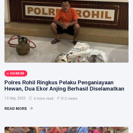
Publik
Siak Sri Indrapura
Prabowo Subianto
Indonesia
Pekanbaru
Pilkada 2024
Donald Trump
HUKRIM
Polres Rohil Ringkus Pelaku Penganiayaan
PT IKPP Perawang
Hewan, Dua Ekor Anjing Berhasil Diselamatkan
KPK
13 Sep, 2025
6 mins read
512 views
Politik
READ MORE
PSSI