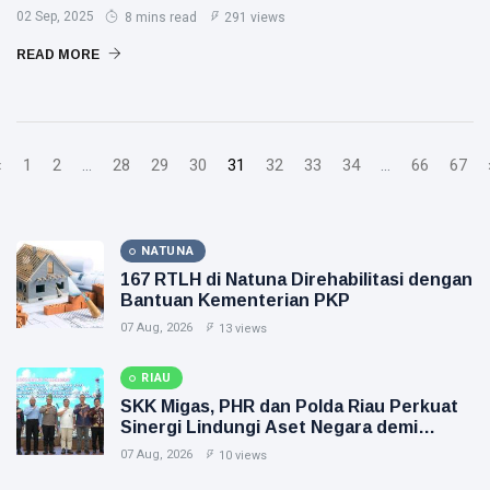
02 Sep, 2025
8 mins read
291 views
READ MORE
‹
1
2
...
28
29
30
31
32
33
34
...
66
67
NATUNA
167 RTLH di Natuna Direhabilitasi dengan
Bantuan Kementerian PKP
07 Aug, 2026
13 views
RIAU
SKK Migas, PHR dan Polda Riau Perkuat
Sinergi Lindungi Aset Negara demi
Menjaga Ketahanan Energi Nasional
07 Aug, 2026
10 views