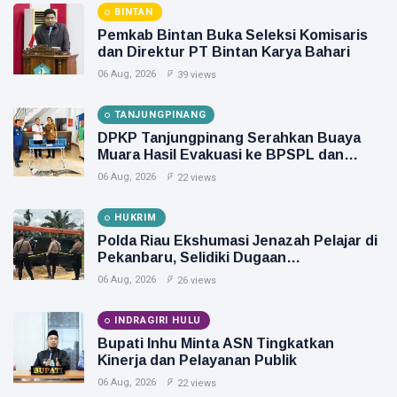
BINTAN
Pemkab Bintan Buka Seleksi Komisaris
dan Direktur PT Bintan Karya Bahari
06 Aug, 2026
39 views
TANJUNGPINANG
DPKP Tanjungpinang Serahkan Buaya
Muara Hasil Evakuasi ke BPSPL dan
Taman Safari Lagoi
06 Aug, 2026
22 views
HUKRIM
Polda Riau Ekshumasi Jenazah Pelajar di
Pekanbaru, Selidiki Dugaan
Penganiayaan
06 Aug, 2026
26 views
INDRAGIRI HULU
Bupati Inhu Minta ASN Tingkatkan
Kinerja dan Pelayanan Publik
06 Aug, 2026
22 views