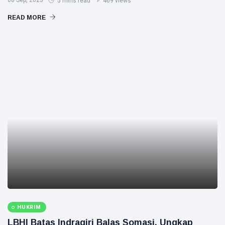
08 Sep, 2025
5 mins read
469 views
READ MORE
HUKRIM
LBHI Batas Indragiri Balas Somasi, Ungkap