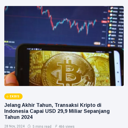
Lindungi
Aset
Siak Sri Indrapura
Negara
demi
Prabowo Subianto
Menjaga
Ketahanan
Indonesia
Energi
Nasional
Pekanbaru
Pilkada 2024
Donald Trump
PT IKPP Perawang
KPK
EKBIS
Politik
Jelang Akhir Tahun, Transaksi Kripto di
Indonesia Capai USD 29,9 Miliar Sepanjang
PSSI
Tahun 2024
28 Nov, 2024
5 mins read
466 views