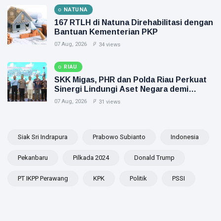
NATUNA
167 RTLH di Natuna Direhabilitasi dengan
Bantuan Kementerian PKP
07 Aug, 2026
34 views
RIAU
SKK Migas, PHR dan Polda Riau Perkuat
Sinergi Lindungi Aset Negara demi
Menjaga Ketahanan Energi Nasional
07 Aug, 2026
31 views
Siak Sri Indrapura
Prabowo Subianto
Indonesia
Pekanbaru
Pilkada 2024
Donald Trump
PT IKPP Perawang
KPK
Politik
PSSI