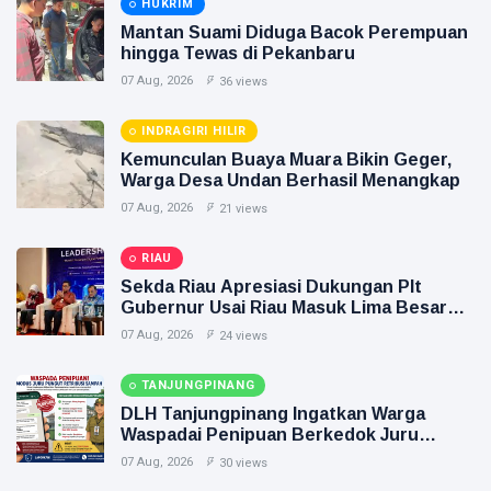
HUKRIM
Mantan Suami Diduga Bacok Perempuan
hingga Tewas di Pekanbaru
07 Aug, 2026
36 views
INDRAGIRI HILIR
Kemunculan Buaya Muara Bikin Geger,
Warga Desa Undan Berhasil Menangkap
07 Aug, 2026
21 views
RIAU
Sekda Riau Apresiasi Dukungan Plt
Gubernur Usai Riau Masuk Lima Besar
ADLG Awards 2026
07 Aug, 2026
24 views
TANJUNGPINANG
DLH Tanjungpinang Ingatkan Warga
Waspadai Penipuan Berkedok Juru
Pungut Retribusi Sampah
07 Aug, 2026
30 views