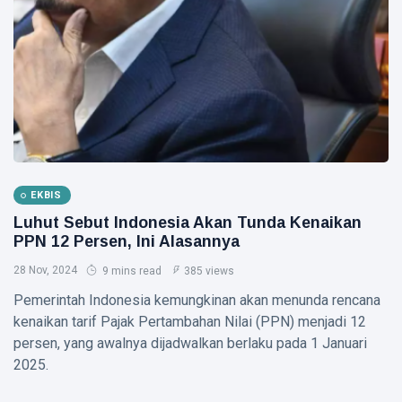
Plt
Gubernur
Usai Riau
TANJUNGPINANG
Masuk
Lima
DLH
Besar
Tanjungpinang
ADLG
Ingatkan
07 Aug,
30
Awards
Warga
2026
views
2026
Waspadai
Penipuan
NATUNA
Berkedok Juru
167 RTLH di
Pungut
EKBIS
Natuna
Retribusi
Direhabilitasi
Luhut Sebut Indonesia Akan Tunda Kenaikan
Sampah
07 Aug,
34
dengan
2026
views
PPN 12 Persen, Ini Alasannya
Bantuan
28 Nov, 2024
Kementerian
9 mins read
385 views
RIAU
PKP
Pemerintah Indonesia kemungkinan akan menunda rencana
SKK
Migas,
kenaikan tarif Pajak Pertambahan Nilai (PPN) menjadi 12
PHR dan
07
persen, yang awalnya dijadwalkan berlaku pada 1 Januari
31
Polda Riau
Aug,
views
2026
2025.
Perkuat
Sinergi